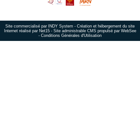
Site commercialisé par INDY System
-
Création et hébergement du site
Internet réalisé par Net15
-
Site administrable CMS propulsé par WebSee
-
Conditions Générales d'Utilisation