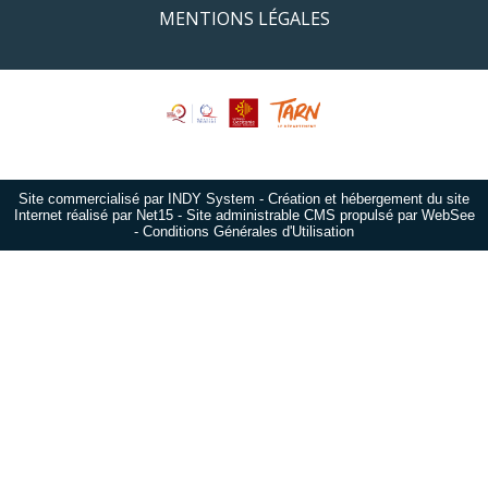
MENTIONS LÉGALES
Site commercialisé par INDY System
-
Création et hébergement du site
Internet réalisé par Net15
-
Site administrable CMS propulsé par WebSee
-
Conditions Générales d'Utilisation